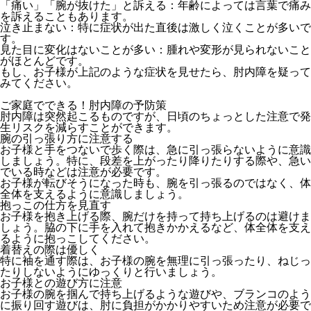
「痛い」「腕が抜けた」と訴える
：年齢によっては言葉で痛み
を訴えることもあります。
泣き止まない
：特に症状が出た直後は激しく泣くことが多いで
す。
見た目に変化はないことが多い
：腫れや変形が見られないこと
がほとんどです。
もし、お子様が上記のような症状を見せたら、肘内障を疑って
みてください。
ご家庭でできる！肘内障の予防策
肘内障は突然起こるものですが、日頃のちょっとした注意で発
生リスクを減らすことができます。
腕の引っ張り方に注意する
お子様と手をつないで歩く際は、急に引っ張らないように意識
しましょう。特に、段差を上がったり降りたりする際や、急い
でいる時などは注意が必要です。
お子様が転びそうになった時も、腕を引っ張るのではなく、体
全体を支えるように意識しましょう。
抱っこの仕方を見直す
お子様を抱き上げる際、腕だけを持って持ち上げるのは避けま
しょう。脇の下に手を入れて抱きかかえるなど、体全体を支え
るように抱っこしてください。
着替えの際は優しく
特に袖を通す際は、お子様の腕を無理に引っ張ったり、ねじっ
たりしないようにゆっくりと行いましょう。
お子様との遊び方に注意
お子様の腕を掴んで持ち上げるような遊びや、ブランコのよう
に振り回す遊びは、肘に負担がかかりやすいため注意が必要で