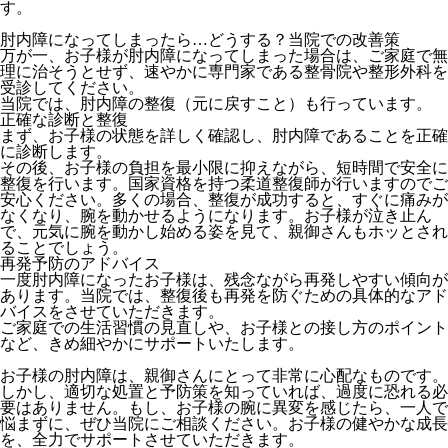
す。
肘内障になってしまったら…どうする？当院での改善策
万が一、お子様が肘内障になってしまった場合は、ご家庭で無
理に治そうとせず、速やかに専門家である整骨院や整形外科を
受診してください。
当院では、肘内障の整復（元に戻すこと）も行っています。
正確な診断と整復
まず、お子様の状態を詳しく確認し、肘内障であることを正確
に診断します。
その後、お子様の負担を最小限に抑えながら、短時間で安全に
整復を行います。国家資格を持つ柔道整復師が行いますのでご
安心ください。多くの場合、整復が成功すると、すぐに痛みが
なくなり、腕を動かせるようになります。お子様が泣き止ん
で、元気に腕を動かし始める姿を見て、親御さんもホッとされ
ることでしょう。
再発予防のアドバイス
一度肘内障になったお子様は、残念ながら再発しやすい傾向が
あります。当院では、整復後も再発を防ぐための具体的なアド
バイスをさせていただきます。
ご家庭での生活習慣の見直しや、お子様との接し方のポイント
など、きめ細やかにサポートいたします。
お子様の肘内障は、親御さんにとって非常に心配なものです。
しかし、適切な処置と予防策を知っていれば、過度に恐れる必
要はありません。もし、お子様の腕に異変を感じたら、一人で
悩まずに、ぜひ当院にご相談ください。お子様の健やかな成長
を、全力でサポートさせていただきます。