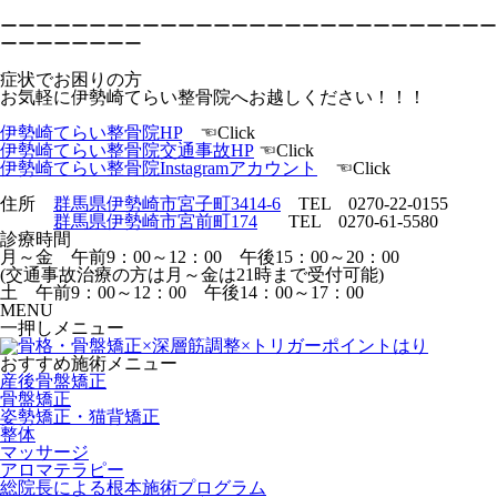
ーーーーーーーーーーーーーーーーーーーーーーーーーーーー
ーーーーーーーー
症状でお困りの方
お気軽に伊勢崎てらい整骨院へお越しください！！！
伊勢崎てらい整骨院HP
☜Click
伊勢崎てらい整骨院交通事故HP
☜Click
伊勢崎てらい整骨院Instagramアカウント
☜Click
住所
群馬県伊勢崎市宮子町3414-6
TEL 0270-22-0155
群馬県伊勢崎市宮前町174
TEL 0270-61-5580
診療時間
月～金 午前9：00～12：00 午後15：00～20：00
(交通事故治療の方は月～金は21時まで受付可能)
土 午前9：00～12：00 午後14：00～17：00
MENU
一押しメニュー
おすすめ施術メニュー
産後骨盤矯正
骨盤矯正
姿勢矯正・猫背矯正
整体
マッサージ
アロマテラピー
総院長による根本施術プログラム