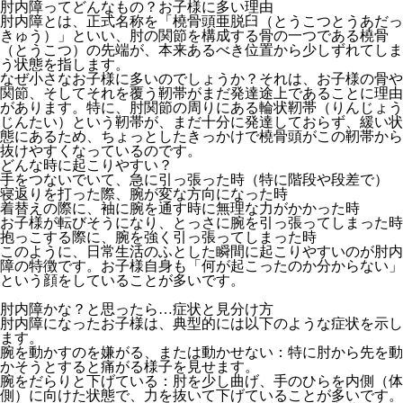
肘内障ってどんなもの？お子様に多い理由
肘内障とは、正式名称を「橈骨頭亜脱臼（とうこつとうあだっ
きゅう）」といい、肘の関節を構成する骨の一つである橈骨
（とうこつ）の先端が、本来あるべき位置から少しずれてしま
う状態を指します。
なぜ小さなお子様に多いのでしょうか？それは、お子様の骨や
関節、そしてそれを覆う靭帯がまだ発達途上であることに理由
があります。特に、肘関節の周りにある輪状靭帯（りんじょう
じんたい）という靭帯が、まだ十分に発達しておらず、緩い状
態にあるため、ちょっとしたきっかけで橈骨頭がこの靭帯から
抜けやすくなっているのです。
どんな時に起こりやすい？
手をつないでいて、急に引っ張った時（特に階段や段差で）
寝返りを打った際、腕が変な方向になった時
着替えの際に、袖に腕を通す時に無理な力がかかった時
お子様が転びそうになり、とっさに腕を引っ張ってしまった時
抱っこする際に、腕を強く引っ張ってしまった時
このように、日常生活のふとした瞬間に起こりやすいのが肘内
障の特徴です。お子様自身も「何が起こったのか分からない」
という顔をしていることが多いです。
肘内障かな？と思ったら…症状と見分け方
肘内障になったお子様は、典型的には以下のような症状を示し
ます。
腕を動かすのを嫌がる、または動かせない
：特に肘から先を動
かそうとすると痛がる様子を見せます。
腕をだらりと下げている
：肘を少し曲げ、手のひらを内側（体
側）に向けた状態で、力を抜いて下げていることが多いです。