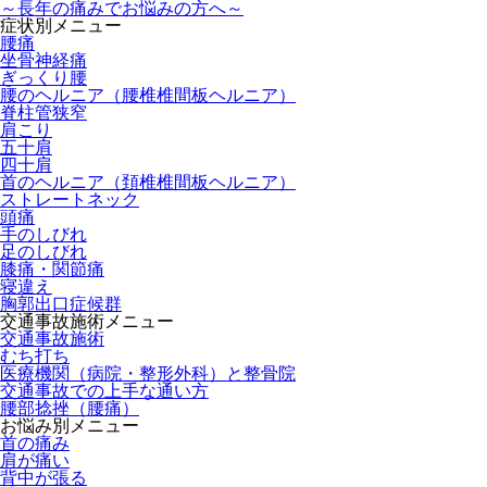
～長年の痛みでお悩みの方へ～
症状別メニュー
腰痛
坐骨神経痛
ぎっくり腰
腰のヘルニア（腰椎椎間板ヘルニア）
脊柱管狭窄
肩こり
五十肩
四十肩
首のヘルニア（頚椎椎間板ヘルニア）
ストレートネック
頭痛
手のしびれ
足のしびれ
膝痛・関節痛
寝違え
胸郭出口症候群
交通事故施術メニュー
交通事故施術
むち打ち
医療機関（病院・整形外科）と整骨院
交通事故での上手な通い方
腰部捻挫（腰痛）
お悩み別メニュー
首の痛み
肩が痛い
背中が張る