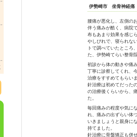
伊勢崎市 坐骨神経痛 
腰痛が悪化し、左側の
伴う痛みが酷く、病院
布もあまり効果を感じ
やしびれで、寝られな
トで調べていたところ
た、伊勢崎てらい整骨
初診から体の動きや痛
覧
丁寧に診察してくれ、
治療をすすめてもらい
針治療は初めてだったの
の治療後くらいから、
た。
毎回痛みの程度や気に
れ、痛みの出ずらい体
いきましょうと親身に
持てました。
針治療に骨盤矯正も併