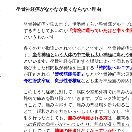
坐骨神経痛がなかなか良くならない理由
坐骨神経痛で悩まれて、伊勢崎てらい整骨院グループ
する声として多いのが
『病院に通っていたけど中々坐
というものです。
多くの方が勘違いされていることですが、坐骨神経痛
す。
坐骨神経という人体の中で最も太い神経に痺れや
といいます。
坐骨神経を圧迫する場所によって病名も
飛び出した椎間板が神経を圧迫する
『椎間板ヘルニア
が圧迫される
『梨状筋症候群』
などが坐骨神経痛の原
ム
脊柱管狭窄症
、
変形性脊椎症
なども坐骨神経痛の原因
このような症状に対して、病院や整形外科では痛みの
施術で痛みを取り除いていきます。ブロック注射を行
うことで、痛みを抑えて、痛みの悪循環を断ち切るこ
とで、緩和される方もいらっしゃいます。しかし、注
射を行ったとしても、
痛みが再発される方
は、
椎間板
への過度の負担がかかっていたり、筋肉が凝り固まっ
たりしていて、
神経の圧迫はなくなっていない
です。