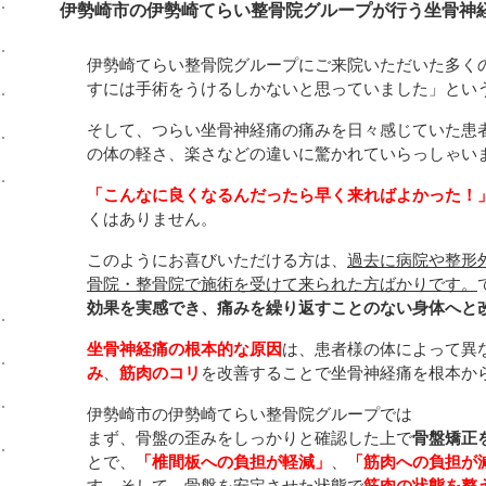
伊勢崎市の伊勢崎てらい整骨院グループが行う坐骨神
伊勢崎てらい整骨院グループにご来院いただいた多く
すには手術をうけるしかないと思っていました」とい
そして、つらい坐骨神経痛の痛みを日々感じていた患
の体の軽さ、楽さなどの違いに驚かれていらっしゃい
「こんなに良くなるんだったら早く来ればよかった！
くはありません。
このようにお喜びいただける方は、
過去に病院や整形
骨院・整骨院で施術を受けて来られた方ばかりです。
効果を実感でき、痛みを繰り返すことのない身体へと
坐骨神経痛の根本的な原因
は、患者様の体によって異
み
、
筋肉のコリ
を改善することで坐骨神経痛を根本か
伊勢崎市の伊勢崎てらい整骨院グループでは
まず、骨盤の歪みをしっかりと確認した上で
骨盤矯正
とで、
「椎間板への負担が軽減」
、
「筋肉への負担が
す。そして、骨盤を安定させた状態で
筋肉の状態を整