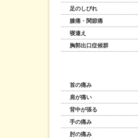
足のしびれ
膝痛・関節痛
寝違え
胸郭出口症候群
首の痛み
肩が痛い
背中が張る
手の痛み
肘の痛み