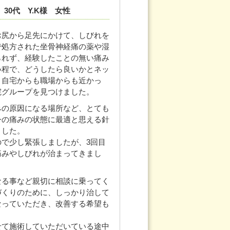
30代 Y.K様 女性
お尻から足先にかけて、しびれを
で処方された坐骨神経痛の薬や湿
られず、経験したことの無い痛み
い程で、どうしたら良いかとネッ
、自宅からも職場からも近かっ
院グループを見つけました。
みの原因になる場所など、とても
今の痛みの状態に最適と思える針
ました。
で少し緊張しましたが、3回目
痛みやしびれが治まってきまし
なる事など親切に相談に乗ってく
づくりのために、しっかり治して
なっていただき、改善する希望も
せて施術していただいている途中