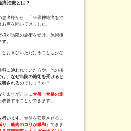
経痛治療とは？
の患者様から、「坐骨神経痛を治
うお声を聞いてきました。
者様が当院の施術を受け、施術後
ます。
」
とお喜びいただけることも少な
外科に通われていた方や、他の接
では、
なぜ当院の施術を受けると
改善される
のでしょうか？
なりますが、主に
骨盤・骨格の歪
ら改善することができます。
を行います。
骨盤を安定させるこ
減り、筋肉のコリが緩和」
できま
える筋膜調整
や
トリガーポイント