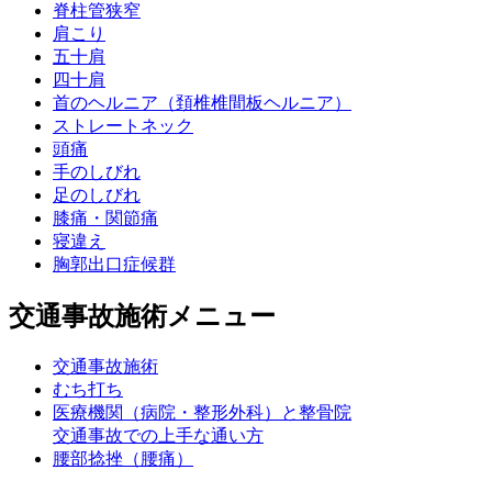
脊柱管狭窄
肩こり
五十肩
四十肩
首のヘルニア（頚椎椎間板ヘルニア）
ストレートネック
頭痛
手のしびれ
足のしびれ
膝痛・関節痛
寝違え
胸郭出口症候群
交通事故施術メニュー
交通事故施術
むち打ち
医療機関（病院・整形外科）と整骨院
交通事故での上手な通い方
腰部捻挫（腰痛）