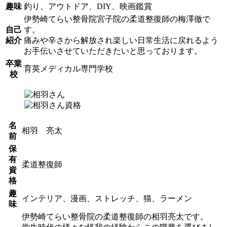
趣味
釣り、アウトドア、DIY、映画鑑賞
伊勢崎てらい整骨院宮子院の柔道整復師の梅澤徹で
自己
す。
紹介
痛みや辛さから解放され楽しい日常生活に戻れるよう
お手伝いさせていただきたいと思っております。
卒業
育英メディカル専門学校
校
名
相羽 亮太
前
保
有
柔道整復師
資
格
趣
インテリア、漫画、ストレッチ、猫、ラーメン
味
伊勢崎てらい整骨院の柔道整復師の相羽亮太です。