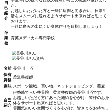
学生時代の様々な怪我の経験からこの職業を選びまし
自
た。
己
お越しいただいた方と一緒に症例と向き合い、日常生
紹
活をスムーズに送れるようサポート出来ればと思って
介
おります。
一緒に痛みの出にくい身体作りを目指しましょう！
卒
業
育英メディカル専門学校
校
名前
長谷川 巧
保有
柔道整復師
資格
趣味
スポーツ観戦、買い物、ネットショッピング、蕎麦
伊勢崎てらい整骨院 柔道整復師の長谷川巧です。
お越しいただく方にあった施術を心がけ、皆様のお身
自己
体をサポート出来ればと思います。
紹介
雰囲気のいい空間づくりを心がけ、皆さまをお待ちし