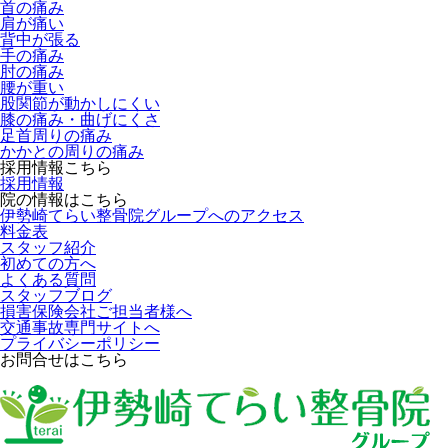
首の痛み
肩が痛い
背中が張る
手の痛み
肘の痛み
腰が重い
股関節が動かしにくい
膝の痛み・曲げにくさ
足首周りの痛み
かかとの周りの痛み
採用情報こちら
採用情報
院の情報はこちら
伊勢崎てらい整骨院グループへのアクセス
料金表
スタッフ紹介
初めての方へ
よくある質問
スタッフブログ
損害保険会社ご担当者様へ
交通事故専門サイトへ
プライバシーポリシー
お問合せはこちら