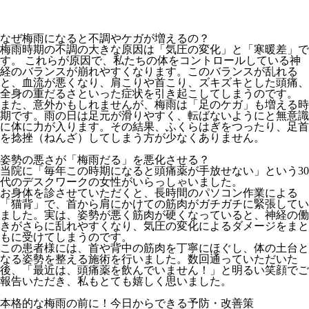
なぜ梅雨になると不調やケガが増えるの？
梅雨時期の不調の大きな原因は「気圧の変化」と「寒暖差」で
す。 これらが原因で、私たちの体をコントロールしている神
経のバランスが崩れやすくなります。このバランスが乱れる
と、血流が悪くなり、肩こりや首こり、ズキズキとした頭痛、
全身の重だるさといった症状を引き起こしてしまうのです。
また、意外かもしれませんが、梅雨は「足のケガ」も増える時
期です。雨の日は足元が滑りやすく、転ばないようにと無意識
に体に力が入ります。その結果、ふくらはぎをつったり、足首
を捻挫（ねんざ）してしまう方が少なくありません。
姿勢の悪さが「梅雨だる」を悪化させる？
当院に「毎年この時期になると頭痛薬が手放せない」という30
代のデスクワークの女性がいらっしゃいました。
お身体を診させていただくと、長時間のパソコン作業による
「猫背」で、首から肩にかけての筋肉がガチガチに緊張してい
ました。実は、姿勢が悪く筋肉が硬くなっていると、神経の働
きがさらに乱れやすくなり、気圧の変化によるダメージをまと
もに受けてしまうのです。
この患者様には、首や背中の筋肉を丁寧にほぐし、体の土台と
なる姿勢を整える施術を行いました。数回通っていただいた
後、「最近は、頭痛薬を飲んでいません！」と明るい笑顔でご
報告いただき、私もとても嬉しく思いました。
本格的な梅雨の前に！今日からできる予防・改善策