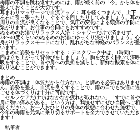
梅雨の不調を跳ね返すためには、雨が続く前の「今」から体を
整えておくことが大切です。
耳まわりマッサージで血流アップ：
耳を軽くつまんで、上下
左右に引っ張ったり、ぐるぐる回したりしてみましょう。耳の
周りの血流が良くなることで、気圧の変化による頭痛の予防に
繋がります。お仕事の合間にもおすすめです。
ぬるめのお湯でリラックス入浴
：シャワーだけで済ませず、
38〜40度くらいのぬるめのお湯にゆっくり浸かりましょう。心
身がリラックスモードになり、乱れがちな神経のバランスが整
います。
こまめに姿勢をリセットする
：デスクワーク中は、1時間に1
回は立ち上がって背伸びをしましょう。胸を大きく開いて深呼
吸をすることで、首や肩への負担を減らし、新鮮な酸素を体に
取り込むことができます。
まとめ
梅雨の不調は「体質だから仕方ない」と諦める必要はありませ
ん。姿勢を整え、血流を良くすることで、雨の日でも快適に過
ごせる体づくりは十分に可能です。
「セルフケアだけではなかなか疲れが取れない」「すでに首や
肩に強い痛みがある」という方は、我慢せずにぜひ当院へご相
談ください。お一人おひとりの身体の状態に合わせた施術で、
今年の梅雨を元気に乗り切るサポートを全力でさせていただき
ます！
執筆者