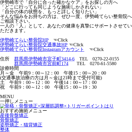
伊勢崎市で「自分に合った確かなケア」をお探しの方へ
「どこに行っても同じような施術しかされない」
「自分の体の状態を、もっと詳しく知りたい」
そんな悩みをお持ちの方は、ぜひ一度、伊勢崎てらい整骨院へ
ご相談下さい。
一人の「人」として、あなたの健康を真摯にサポートさせてい
ただきます。
伊勢崎てらい整骨院HP
☜Click
伊勢崎てらい整骨院交通事故HP
☜Click
伊勢崎てらい整骨院Instagramアカウント
☜Click
住所
群馬県伊勢崎市宮子町3414-6
TEL 0270-22-0155
群馬県伊勢崎市宮前町174
TEL 0270-61-5580
診療時間
月～金 午前9：00～12：00 午後15：00～20：00
(交通事故治療の方は月～金は21時まで受付可能)
土 午前9：00～12：00 午後14：00～17：00
祝 午前9：00～12：00 午後15：00～19：30
MENU
一押しメニュー
おすすめ施術メニュー
産後骨盤矯正
骨盤矯正
姿勢矯正・猫背矯正
整体