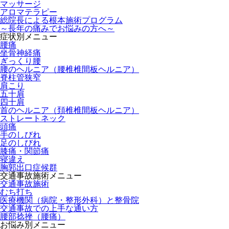
マッサージ
アロマテラピー
総院長による根本施術プログラム
～長年の痛みでお悩みの方へ～
症状別メニュー
腰痛
坐骨神経痛
ぎっくり腰
腰のヘルニア（腰椎椎間板ヘルニア）
脊柱管狭窄
肩こり
五十肩
四十肩
首のヘルニア（頚椎椎間板ヘルニア）
ストレートネック
頭痛
手のしびれ
足のしびれ
膝痛・関節痛
寝違え
胸郭出口症候群
交通事故施術メニュー
交通事故施術
むち打ち
医療機関（病院・整形外科）と整骨院
交通事故での上手な通い方
腰部捻挫（腰痛）
お悩み別メニュー