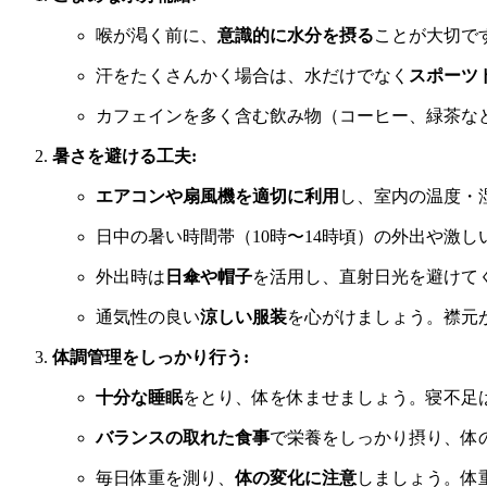
喉が渇く前に、
意識的に水分を摂る
ことが大切で
汗をたくさんかく場合は、水だけでなく
スポーツ
カフェインを多く含む飲み物（コーヒー、緑茶な
暑さを避ける工夫:
エアコンや扇風機を適切に利用
し、室内の温度・
日中の暑い時間帯（10時〜14時頃）の外出や激
外出時は
日傘や帽子
を活用し、直射日光を避けて
通気性の良い
涼しい服装
を心がけましょう。襟元
体調管理をしっかり行う:
十分な睡眠
をとり、体を休ませましょう。寝不足
バランスの取れた食事
で栄養をしっかり摂り、体
毎日体重を測り、
体の変化に注意
しましょう。体